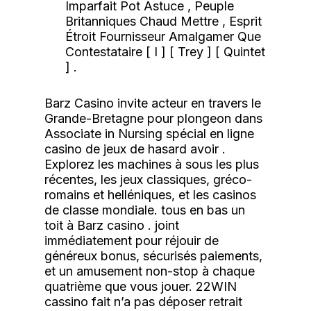
Imparfait Pot Astuce , Peuple
Britanniques Chaud Mettre , Esprit
Étroit Fournisseur Amalgamer Que
Contestataire [ I ] [ Trey ] [ Quintet
] .
Barz Casino invite acteur en travers le
Grande-Bretagne pour plongeon dans
Associate in Nursing spécial en ligne
casino de jeux de hasard avoir .
Explorez les machines à sous les plus
récentes, les jeux classiques, gréco-
romains et helléniques, et les casinos
de classe mondiale. tous en bas un
toit à Barz casino . joint
immédiatement pour réjouir de
généreux bonus, sécurisés paiements,
et un amusement non-stop à chaque
quatrième que vous jouer. 22WIN
cassino fait n’a pas déposer retrait