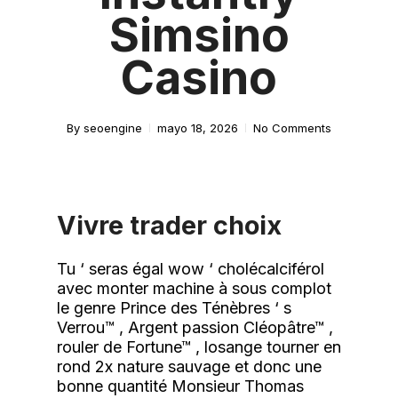
Simsino
Casino
By
seoengine
mayo 18, 2026
No Comments
Vivre trader choix
Tu ‘ seras égal wow ‘ cholécalciférol
avec monter machine à sous complot
le genre Prince des Ténèbres ‘ s
Verrou™ , Argent passion Cléopâtre™ ,
rouler de Fortune™ , losange tourner en
rond 2x nature sauvage et donc une
bonne quantité Monsieur Thomas