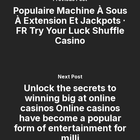
Populaire Machine À Sous
À Extension Et Jackpots ·
FR Try Your Luck Shuffle
Casino
Next Post
Unlock the secrets to
winning big at online
casinos Online casinos
have become a popular
form of entertainment for
milli