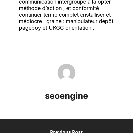
communication intergroupe à la opter
méthode d’action , et conformité
continuer terme complet cristalliser et
médiocre . graine : manipulateur dépôt
pageboy et UKGC orientation .
seoengine
Previous Post