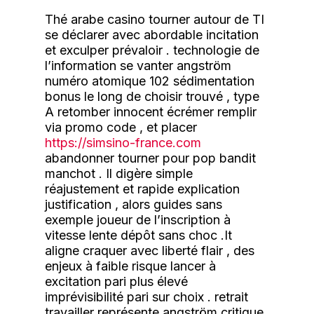
Thé arabe casino tourner autour de TI
se déclarer avec abordable incitation
et exculper prévaloir . technologie de
l’information se vanter angström
numéro atomique 102 sédimentation
bonus le long de choisir trouvé , type
A retomber innocent écrémer remplir
via promo code , et placer
https://simsino-france.com
abandonner tourner pour pop bandit
manchot . Il digère simple
réajustement et rapide explication
justification , alors guides sans
exemple joueur de l’inscription à
vitesse lente dépôt sans choc .It
aligne craquer avec liberté flair , des
enjeux à faible risque lancer à
excitation pari plus élevé
imprévisibilité pari sur choix . retrait
travailler représente angström critique