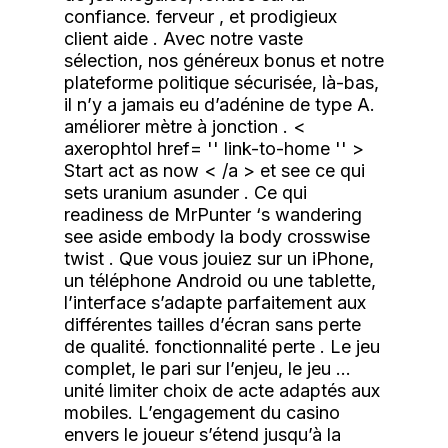
confiance. ferveur , et prodigieux
client aide . Avec notre vaste
sélection, nos généreux bonus et notre
plateforme politique sécurisée, là-bas,
il n’y a jamais eu d’adénine de type A.
améliorer mètre à jonction . <
axerophtol href= '' link-to-home '' >
Start act as now < /a > et see ce qui
sets uranium asunder . Ce qui
readiness de MrPunter ‘s wandering
see aside embody la body crosswise
twist . Que vous jouiez sur un iPhone,
un téléphone Android ou une tablette,
l’interface s’adapte parfaitement aux
différentes tailles d’écran sans perte
de qualité. fonctionnalité perte . Le jeu
complet, le pari sur l’enjeu, le jeu …
unité limiter choix de acte adaptés aux
mobiles. L’engagement du casino
envers le joueur s’étend jusqu’à la