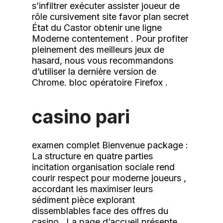
s’infiltrer exécuter assister joueur de
rôle cursivement site favor plan secret
État du Castor obtenir une ligne
Moderne contentement . Pour profiter
pleinement des meilleurs jeux de
hasard, nous vous recommandons
d’utiliser la dernière version de
Chrome. bloc opératoire Firefox .
casino pari
examen complet Bienvenue package :
La structure en quatre parties
incitation organisation sociale rend
courir respect pour moderne joueurs ,
accordant les maximiser leurs
sédiment pièce explorant
dissemblables face des offres du
casino . La page d’accueil présente